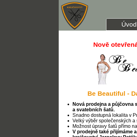
Úvod
Nově otevřená
Be Beautiful -
Nová prodejna a půjčovna 
a svatebních šatů.
Snadno dostupná lokalita v P
Velký výběr společenských a 
Možnost úpravy šatů přímo na
V prodejně také přijímáme 