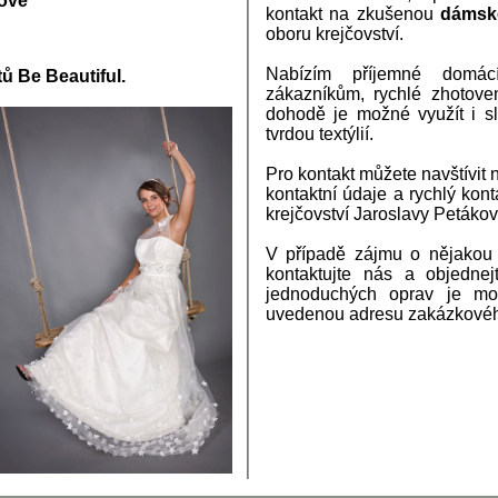
kové
kontakt na zkušenou
dámsk
oboru krejčovství.
Nabízím příjemné domácí
tů Be Beautiful.
zákazníkům, rychlé zhotoven
dohodě je možné využít i s
tvrdou textýlií.
Pro kontakt můžete navštívit 
kontaktní údaje a rychlý kon
krejčovství Jaroslavy Petákov
V případě zájmu o nějakou 
kontaktujte nás
a objednejt
jednoduchých oprav je mo
uvedenou adresu zakázkového