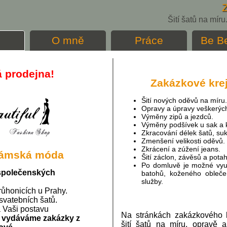
Šití šatů na mír
O mně
Práce
Be Be
 prodejna!
Zakázkové krej
Šití nových oděvů na míru.
Opravy a úpravy veškerýc
Výměny zipů a jezdců.
Výměny podšívek u sak a 
Zkracování délek šatů, sukn
Zmenšení velikosti oděvů.
Zkrácení a zúžení jeans.
 Dámská móda
Šití záclon, závěsů a pota
Po domluvě je možné využ
společenských
batohů, koženého obleče
služby.
růhonicích u Prahy.
svatebních šatů.
 Vaši postavu
Na stránkách zakázkového k
a vydáváme zakázky z
šití šatů na míru, opravě