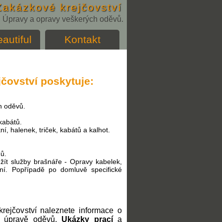
Zakázkové krejčovství
u. Úpravy a opravy veškerých oděvů.
autiful
Kontakt
čovství poskytuje:
h oděvů.
kabátů.
í, halenek, triček, kabátů a kalhot.
hů.
ít služby brašnáře - Opravy kabelek,
ní. Popřípadě po domluvě specifické
rejčovství naleznete informace o
 a úpravě oděvů.
Ukázky prací
a