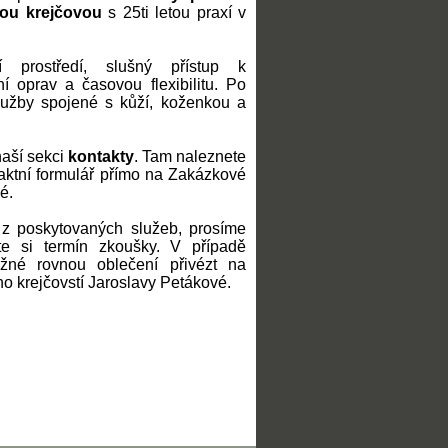
ou krejčovou
s 25ti letou praxí v
 prostředí, slušný přístup k
í oprav a časovou flexibilitu. Po
lužby spojené s kůží, koženkou a
naší sekci
kontakty
. Tam naleznete
taktní formulář přímo na Zakázkové
é.
z poskytovaných služeb, prosíme
e si termín zkoušky. V případě
žné rovnou oblečení přivézt na
 krejčovstí Jaroslavy Petákové.