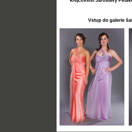
krejčovství Jaroslavy Petá
Vstup do galerie ša